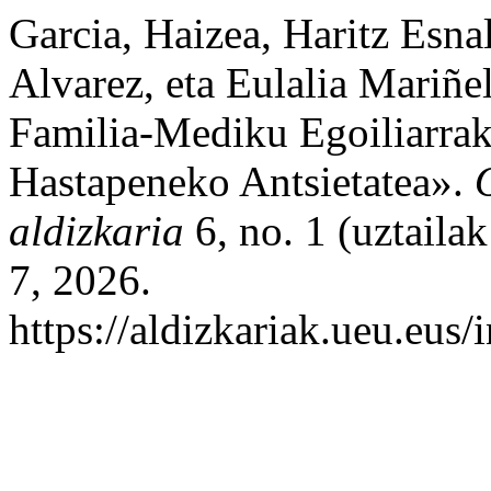
Garcia, Haizea, Haritz Esn
Alvarez, eta Eulalia Mariñ
Familia-Mediku Egoiliarr
Hastapeneko Antsietatea».
aldizkaria
6, no. 1 (uztaila
7, 2026.
https://aldizkariak.ueu.eus/