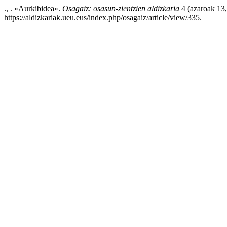
., . «Aurkibidea».
Osagaiz: osasun-zientzien aldizkaria
4 (azaroak 13,
https://aldizkariak.ueu.eus/index.php/osagaiz/article/view/335.