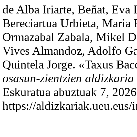
de Alba Iriarte, Beñat, Eva
Bereciartua Urbieta, Maria
Ormazabal Zabala, Mikel D
Vives Almandoz, Adolfo Gar
Quintela Jorge. «Taxus Bac
osasun-zientzien aldizkaria
Eskuratua abuztuak 7, 2026
https://aldizkariak.ueu.eus/