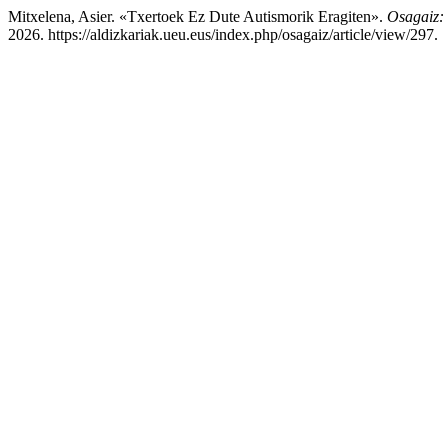
Mitxelena, Asier. «Txertoek Ez Dute Autismorik Eragiten».
Osagaiz: 
2026. https://aldizkariak.ueu.eus/index.php/osagaiz/article/view/297.