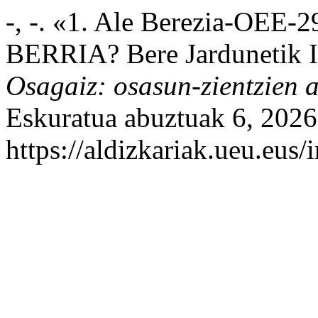
-, -. «1. Ale Berezia-OEE
BERRIA? Bere Jardunetik I
Osagaiz: osasun-zientzien a
Eskuratua abuztuak 6, 2026
https://aldizkariak.ueu.eus/