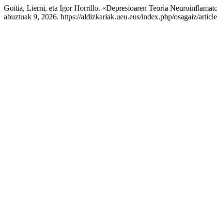
Goitia, Lierni, eta Igor Horrillo. «Depresioaren Teoria Neuroinflamat
abuztuak 9, 2026. https://aldizkariak.ueu.eus/index.php/osagaiz/articl