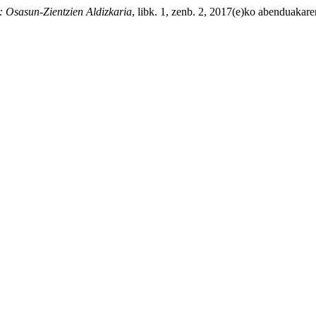
: Osasun-Zientzien Aldizkaria
, libk. 1, zenb. 2, 2017(e)ko abenduakar