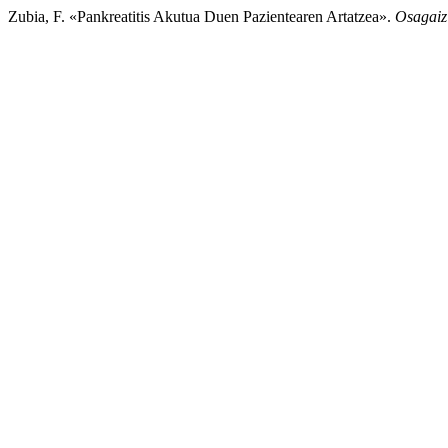
Zubia, F. «Pankreatitis Akutua Duen Pazientearen Artatzea».
Osagaiz