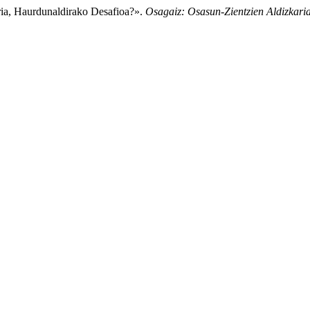
ria, Haurdunaldirako Desafioa?».
Osagaiz: Osasun-Zientzien Aldizkari