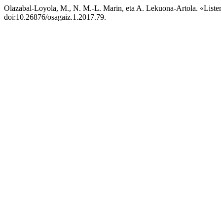
Olazabal-Loyola, M., N. M.-L. Marin, eta A. Lekuona-Artola. «Liste
doi:10.26876/osagaiz.1.2017.79.