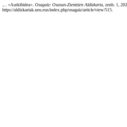
., . «Aurkibidea».
Osagaiz: Osasun-Zientzien Aldizkaria
, zenb. 1, 20
https://aldizkariak.ueu.eus/index.php/osagaiz/article/view/515.