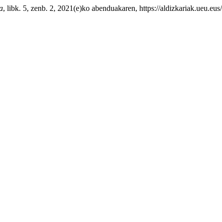
a
, libk. 5, zenb. 2, 2021(e)ko abenduakaren, https://aldizkariak.ueu.eus