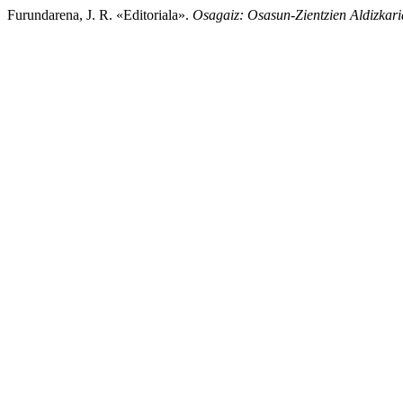
Furundarena, J. R. «Editoriala».
Osagaiz: Osasun-Zientzien Aldizkari