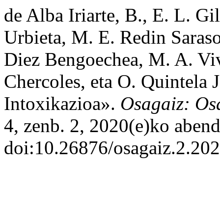
de Alba Iriarte, B., E. L. G
Urbieta, M. E. Redin Saras
Diez Bengoechea, M. A. Vi
Chercoles, eta O. Quintela 
Intoxikazioa».
Osagaiz: Osa
4, zenb. 2, 2020(e)ko aben
doi:10.26876/osagaiz.2.202