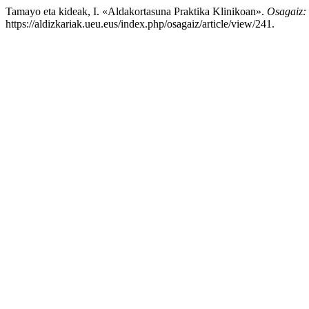
Tamayo eta kideak, I. «Aldakortasuna Praktika Klinikoan».
Osagaiz: 
https://aldizkariak.ueu.eus/index.php/osagaiz/article/view/241.