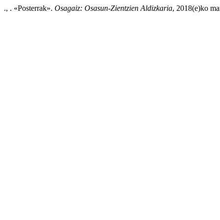
., . «Posterrak».
Osagaiz: Osasun-Zientzien Aldizkaria
, 2018(e)ko mai