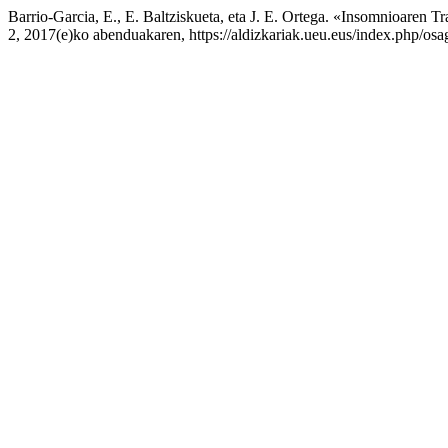
Barrio-Garcia, E., E. Baltziskueta, eta J. E. Ortega. «Insomnioaren 
2, 2017(e)ko abenduakaren, https://aldizkariak.ueu.eus/index.php/osag