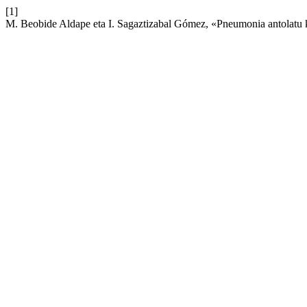
[1]
M. Beobide Aldape eta I. Sagaztizabal Gómez, «Pneumonia antolatu kr