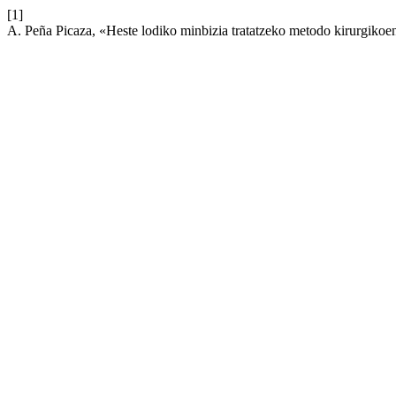
[1]
A. Peña Picaza, «Heste lodiko minbizia tratatzeko metodo kirurgikoe