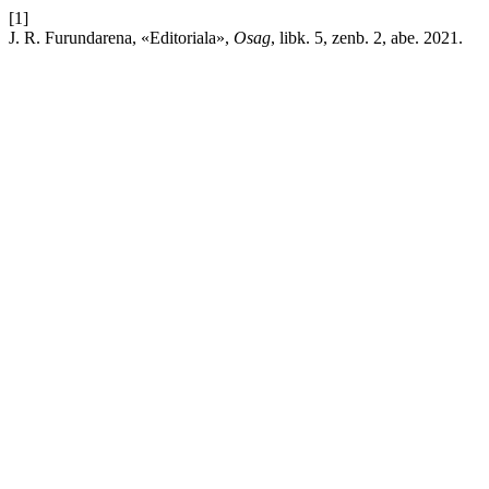
[1]
J. R. Furundarena, «Editoriala»,
Osag
, libk. 5, zenb. 2, abe. 2021.