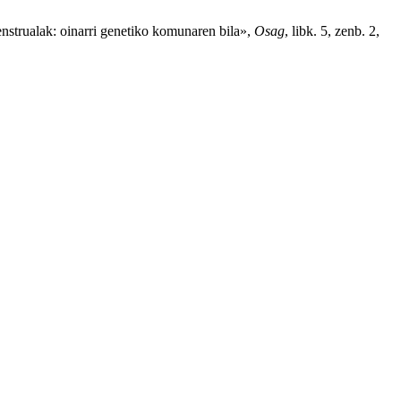
enstrualak: oinarri genetiko komunaren bila»,
Osag
, libk. 5, zenb. 2,