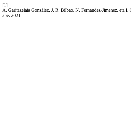
[1]
A. Garitazelaia González, J. R. Bilbao, N. Fernandez-Jimenez, eta I.
abe. 2021.