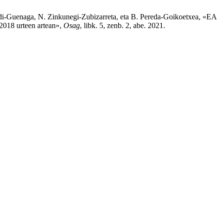
rdi-Guenaga, N. Zinkunegi-Zubizarreta, eta B. Pereda-Goikoetxea, «EA
2018 urteen artean»,
Osag
, libk. 5, zenb. 2, abe. 2021.