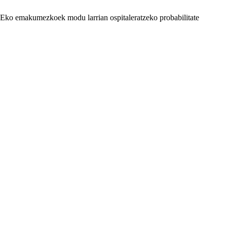
Eko emakumezkoek modu larrian ospitaleratzeko probabilitate