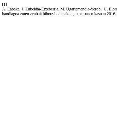
[1]
A. Labaka, J. Zubeldia-Etxeberria, M. Ugartemendia-Yerobi, U. Elo
handiagoa zuten zenbait bihotz-hodietako gaixotasunen kasuan 2016-