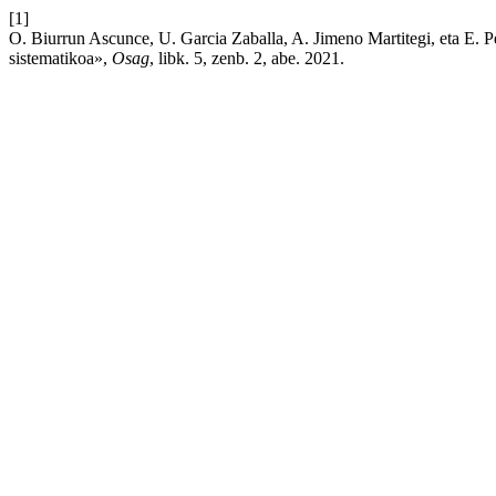
[1]
O. Biurrun Ascunce, U. Garcia Zaballa, A. Jimeno Martitegi, eta E. P
sistematikoa»,
Osag
, libk. 5, zenb. 2, abe. 2021.