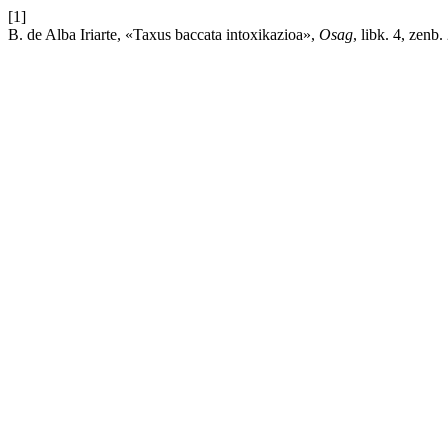
[1]
B. de Alba Iriarte, «Taxus baccata intoxikazioa»,
Osag
, libk. 4, zenb.