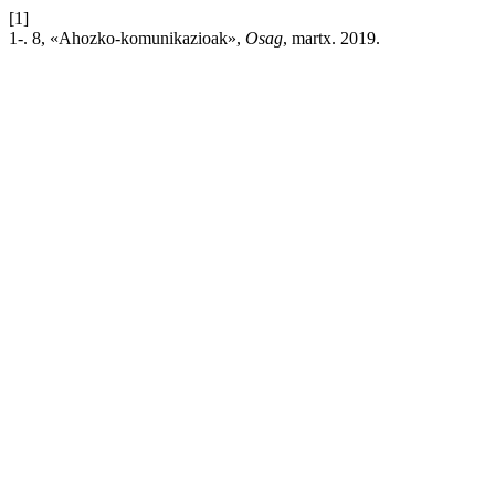
[1]
1-. 8, «Ahozko-komunikazioak»,
Osag
, martx. 2019.