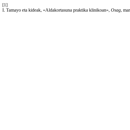
[1]
I. Tamayo eta kideak, «Aldakortasuna praktika klinikoan»,
Osag
, mar