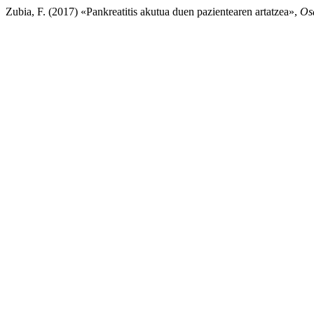
Zubia, F. (2017) «Pankreatitis akutua duen pazientearen artatzea»,
Osa