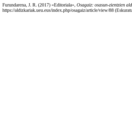
Furundarena, J. R. (2017) «Editoriala»,
Osagaiz: osasun-zientzien ald
https://aldizkariak.ueu.eus/index.php/osagaiz/article/view/88 (Eskurat