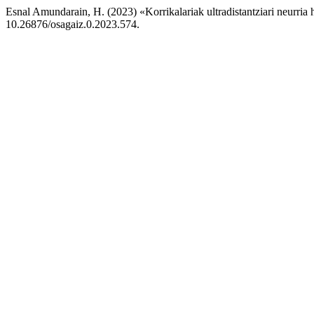
Esnal Amundarain, H. (2023) «Korrikalariak ultradistantziari neurria 
10.26876/osagaiz.0.2023.574.