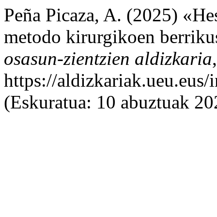
Peña Picaza, A. (2025) «Hes
metodo kirurgikoen berriku
osasun-zientzien aldizkaria
https://aldizkariak.ueu.eus
(Eskuratua: 10 abuztuak 20