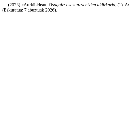
., . (2023) «Aurkibidea»,
Osagaiz: osasun-zientzien aldizkaria
, (1). 
(Eskuratua: 7 abuztuak 2026).