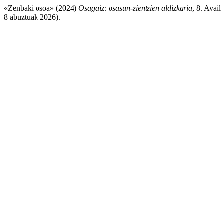
«Zenbaki osoa» (2024)
Osagaiz: osasun-zientzien aldizkaria
, 8. Avai
8 abuztuak 2026).