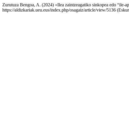
Zurutuza Bengoa, A. (2024) «Ilea zaintzeagatiko sinkopea edo “ile-a
https://aldizkariak.ueu.eus/index.php/osagaiz/article/view/5136 (Esku