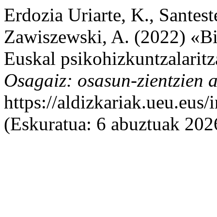
Erdozia Uriarte, K., Santest
Zawiszewski, A. (2022) «Bi
Euskal psikohizkuntzalaritz
Osagaiz: osasun-zientzien a
https://aldizkariak.ueu.eus
(Eskuratua: 6 abuztuak 202