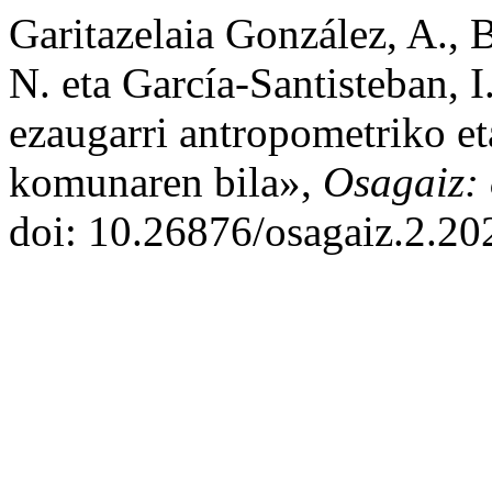
Garitazelaia González, A., 
N. eta García-Santisteban, 
ezaugarri antropometriko et
komunaren bila»,
Osagaiz: 
doi: 10.26876/osagaiz.2.20