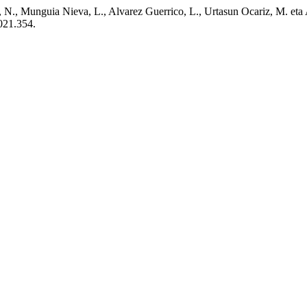
, N., Munguia Nieva, L., Alvarez Guerrico, L., Urtasun Ocariz, M. eta 
2021.354.