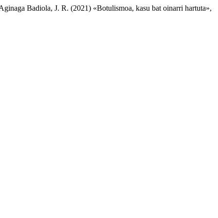
Aginaga Badiola, J. R. (2021) «Botulismoa, kasu bat oinarri hartuta»,