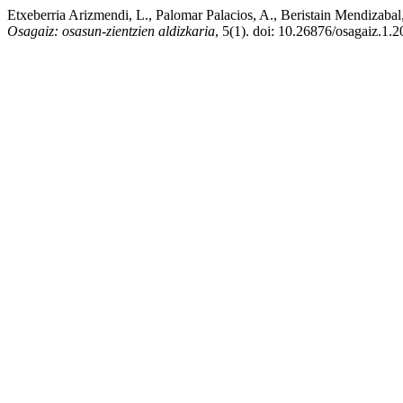
Etxeberria Arizmendi, L., Palomar Palacios, A., Beristain Mendizabal
Osagaiz: osasun-zientzien aldizkaria
, 5(1). doi: 10.26876/osagaiz.1.