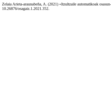
Zelaia Arieta-araunabeña, A. (2021) «Itzultzaile automatikoak osasun-
10.26876/osagaiz.1.2021.352.