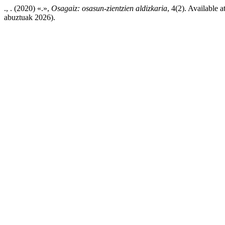
., . (2020) «.»,
Osagaiz: osasun-zientzien aldizkaria
, 4(2). Available 
abuztuak 2026).