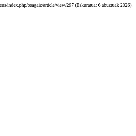
eu.eus/index.php/osagaiz/article/view/297 (Eskuratua: 6 abuztuak 2026).