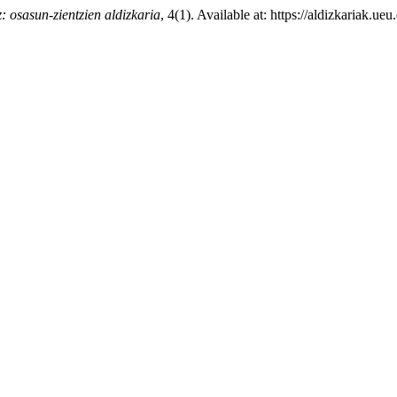
: osasun-zientzien aldizkaria
, 4(1). Available at: https://aldizkariak.u