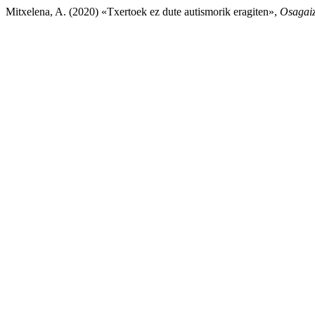
Mitxelena, A. (2020) «Txertoek ez dute autismorik eragiten»,
Osagaiz