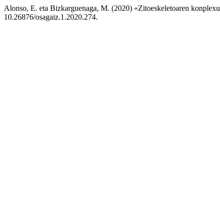
Alonso, E. eta Bizkarguenaga, M. (2020) «Zitoeskeletoaren konplex
10.26876/osagaiz.1.2020.274.