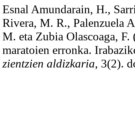
Esnal Amundarain, H., Sarr
Rivera, M. R., Palenzuela A
M. eta Zubia Olascoaga, F.
maratoien erronka. Irabazi
zientzien aldizkaria
, 3(2). 