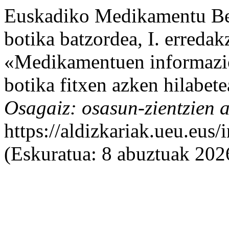
Euskadiko Medikamentu Berr
botika batzordea, I. erredak
«Medikamentuen informazioa
botika fitxen azken hilabet
Osagaiz: osasun-zientzien a
https://aldizkariak.ueu.eus
(Eskuratua: 8 abuztuak 202