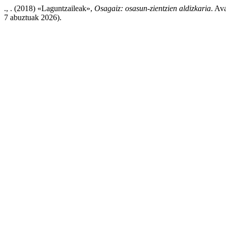
., . (2018) «Laguntzaileak»,
Osagaiz: osasun-zientzien aldizkaria
. Av
7 abuztuak 2026).