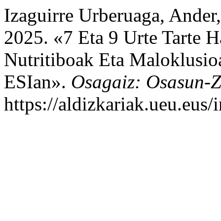
Izaguirre Urberuaga, Ander,
2025. «7 Eta 9 Urte Tarte 
Nutritiboak Eta Maloklusio
ESIan».
Osagaiz: Osasun-Zi
https://aldizkariak.ueu.eus