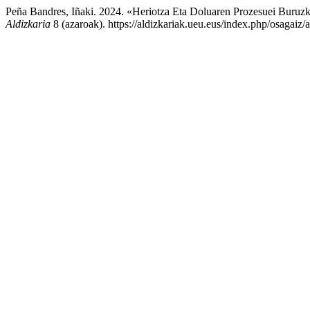
Peña Bandres, Iñaki. 2024. «Heriotza Eta Doluaren Prozesuei Buruzk
Aldizkaria
8 (azaroak). https://aldizkariak.ueu.eus/index.php/osagaiz/a