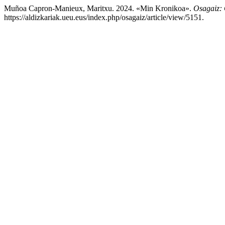
Muñoa Capron-Manieux, Maritxu. 2024. «Min Kronikoa».
Osagaiz: 
https://aldizkariak.ueu.eus/index.php/osagaiz/article/view/5151.