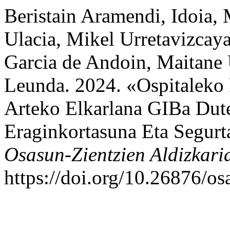
Beristain Aramendi, Idoia, 
Ulacia, Mikel Urretavizcaya
Garcia de Andoin, Maitane 
Leunda. 2024. «Ospitaleko 
Arteko Elkarlana GIBa Dut
Eraginkortasuna Eta Segur
Osasun-Zientzien Aldizkari
https://doi.org/10.26876/os