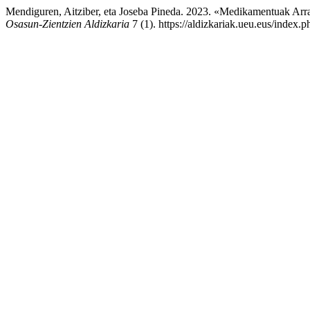
Mendiguren, Aitziber, eta Joseba Pineda. 2023. «Medikamentuak Arra
Osasun-Zientzien Aldizkaria
7 (1). https://aldizkariak.ueu.eus/index.p