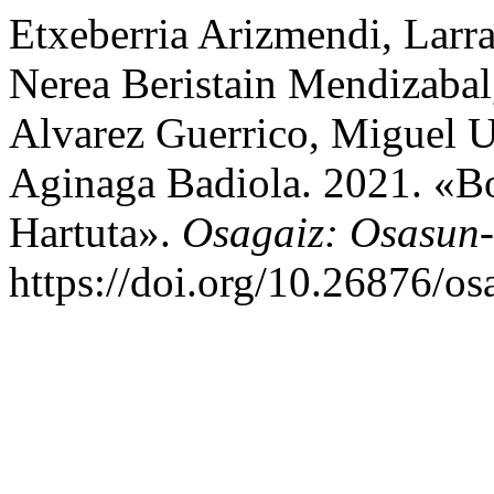
Etxeberria Arizmendi, Larra
Nerea Beristain Mendizaba
Alvarez Guerrico, Miguel U
Aginaga Badiola. 2021. «Bo
Hartuta».
Osagaiz: Osasun-
https://doi.org/10.26876/os