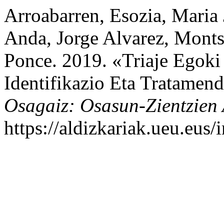
Arroabarren, Esozia, Maria
Anda, Jorge Alvarez, Monts
Ponce. 2019. «Triaje Egoki
Identifikazio Eta Tratamen
Osagaiz: Osasun-Zientzien 
https://aldizkariak.ueu.eus/