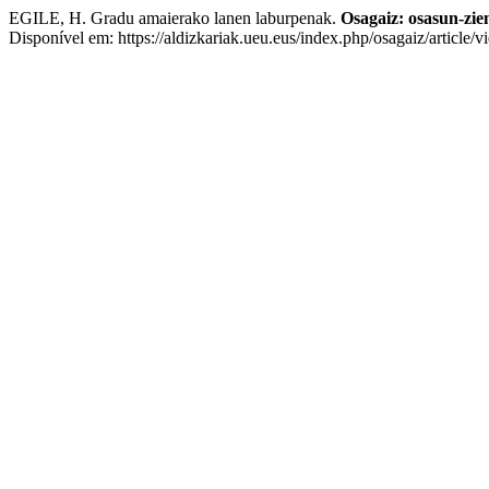
EGILE, H. Gradu amaierako lanen laburpenak.
Osagaiz: osasun-zien
Disponível em: https://aldizkariak.ueu.eus/index.php/osagaiz/article/