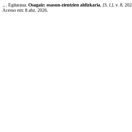
., . Egitaraua.
Osagaiz: osasun-zientzien aldizkaria
,
[S. l.]
, v. 8, 20
Acesso em: 8 abz. 2026.