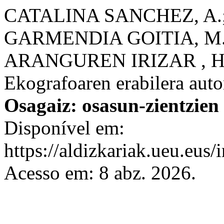
CATALINA SANCHEZ, A.;
GARMENDIA GOITIA, M.;
ARANGUREN IRIZAR , H. E
Ekografoaren erabilera auto
Osagaiz: osasun-zientzien
Disponível em:
https://aldizkariak.ueu.eus
Acesso em: 8 abz. 2026.